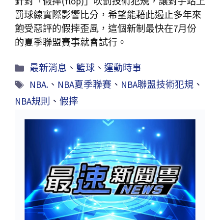
針對「假摔(flop)」吹罰技術犯規，讓對手站上
罰球線實際影響比分，希望能藉此遏止多年來
飽受惡評的假摔歪風，這個新制最快在7月份
的夏季聯盟賽事就會試行。
最新消息
、
籃球
、
運動時事
NBA.
、
NBA夏季聯賽
、
NBA聯盟技術犯規
、
NBA規則
、
假摔