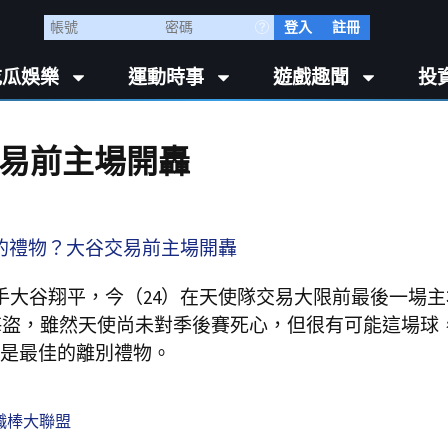
登入
註冊
吃瓜娛樂
運動時事
遊戲趣聞
投
易前主場開轟
好手大谷翔平，今（24）在天使隊交易大限前最後一場
敗海盜，雖然天使尚未對季後賽死心，但很有可能這場球
是最佳的離別禮物。
職棒大聯盟