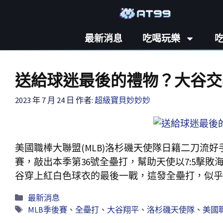
最新消息
吃喝玩樂
送給球迷最後的禮物？大谷交
2023 年 7 月 24 日
作者:
超級寶貝妙妙妙
美國職棒大聯盟(MLB)洛杉磯天使隊日籍二刀流
賽，敲出本季第36號全壘打，幫助天使以7:5擊
谷穿上紅白色球衣的最後一戰，這發全壘打，似乎
最新消息
MLB季後賽
、
全壘打
、
大谷翔平
、
洛杉磯天使隊
、
美國