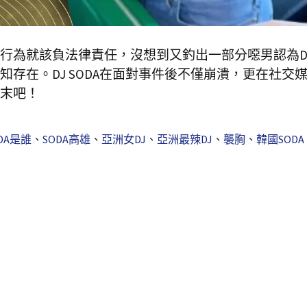
為就該負法律責任，沒想到又釣出一部分噁男認為DJ 
存在。DJ SODA在面對事件後不僅崩潰，更在社交
末吧！
DA是誰
、
SODA高雄
、
亞洲女DJ
、
亞洲最辣DJ
、
襲胸
、
韓國SODA