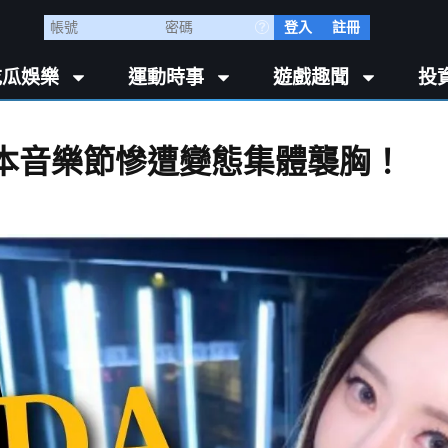
登入
註冊
吃瓜娛樂
運動時事
遊戲趣聞
投
】日本音樂節慘遭變態集體襲胸！