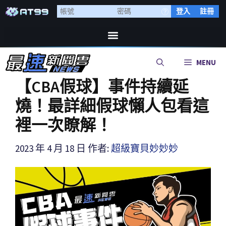
登入
註冊
MENU
【CBA假球】事件持續延
燒！最詳細假球懶人包看這
裡一次瞭解！
2023 年 4 月 18 日
作者:
超級寶貝妙妙妙