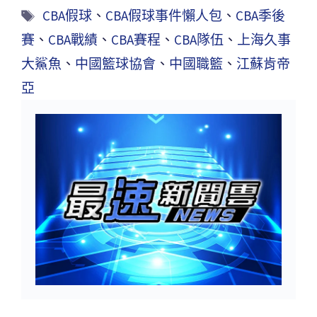
CBA假球
、
CBA假球事件懶人包
、
CBA季後
賽
、
CBA戰績
、
CBA賽程
、
CBA隊伍
、
上海久事
大鯊魚
、
中國籃球協會
、
中國職籃
、
江蘇肯帝
亞