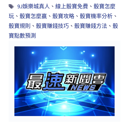
9J娛樂城真人
、
線上骰寶免費
、
骰寶怎麼
玩
、
骰寶怎麼贏
、
骰寶攻略
、
骰寶機率分析
、
骰寶規則
、
骰寶賺錢技巧
、
骰寶賺錢方法
、
骰
寶點數預測