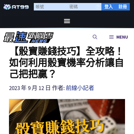
登入
註冊
MENU
【骰寶賺錢技巧】全攻略！
如何利用骰寶機率分析讓自
己把把贏？
2023 年 9 月 12 日
作者:
前線小記者