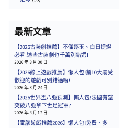
最新文章
【2026古裝劇推薦】不僅逐玉、白日提燈
必看!這些古裝劇也千萬別錯過!
2026 年 3 月 30 日
【2026線上遊戲推薦】懶人包!前10大最受
歡迎的遊戲可別錯過囉!
2026 年 3 月 24 日
【2026世界盃八強預測】懶人包!法國有望
突破八強拿下世足冠軍?
2026 年 3 月 17 日
【電腦遊戲推薦2026】懶人包!免費、多