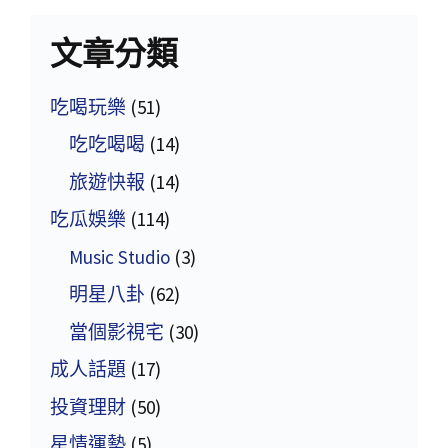
文章分類
吃喝玩樂
(51)
吃吃喝喝
(14)
旅遊快報
(14)
吃瓜娛樂
(114)
Music Studio
(3)
明星八卦
(62)
當個影視宅
(30)
成人話題
(17)
投資理財
(50)
星情運勢
(5)