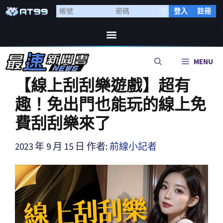
登入
註冊
MENU
【線上刮刮樂遊戲】超有
趣！免出門也能玩的線上免
費刮刮樂來了
2023 年 9 月 15 日
作者:
前線小記者