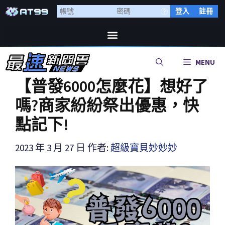
登入
註冊
MENU
【普發6000怎麼花】想好了
嗎?商家紛紛祭出優惠，快
點記下!
2023 年 3 月 27 日
作者:
超級寶貝妙妙妙