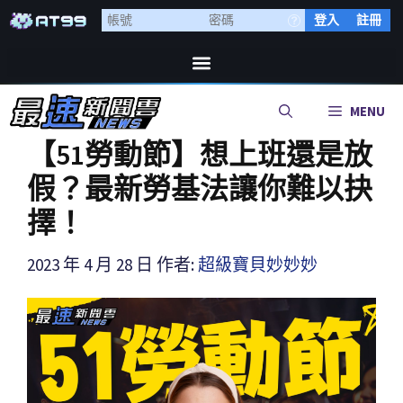
登入
註冊
MENU
【51勞動節】想上班還是放
假？最新勞基法讓你難以抉
擇！
2023 年 4 月 28 日
作者:
超級寶貝妙妙妙