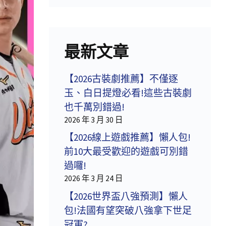
最新文章
【2026古裝劇推薦】不僅逐
玉、白日提燈必看!這些古裝劇
也千萬別錯過!
2026 年 3 月 30 日
【2026線上遊戲推薦】懶人包!
前10大最受歡迎的遊戲可別錯
過囉!
2026 年 3 月 24 日
【2026世界盃八強預測】懶人
包!法國有望突破八強拿下世足
冠軍?