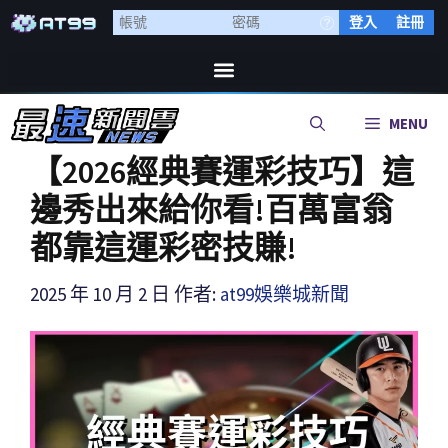
登入
註冊
MENU
【2026經典賽運彩技巧】這
邊秀出來給你看!百萬富翁
都靠這運彩密技賺!
2025 年 10 月 2 日
作者:
at99娛樂城新聞