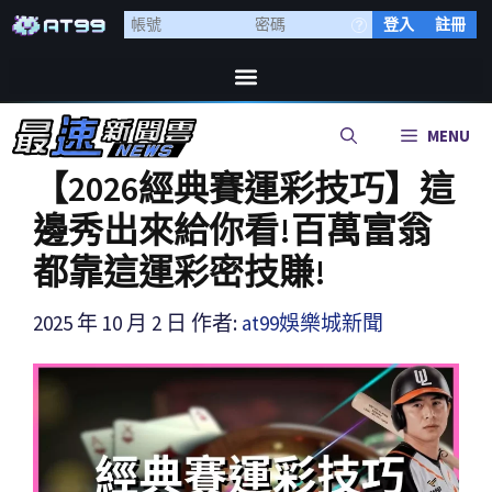
登入
註冊
MENU
【2026經典賽運彩技巧】這
邊秀出來給你看!百萬富翁
都靠這運彩密技賺!
2025 年 10 月 2 日
作者:
at99娛樂城新聞