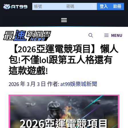
登入
註冊
MENU
【2026亞運電競項目】懶人
包!不僅lol跟第五人格還有
這款遊戲!
2026 年 3 月 3 日
作者:
at99娛樂城新聞