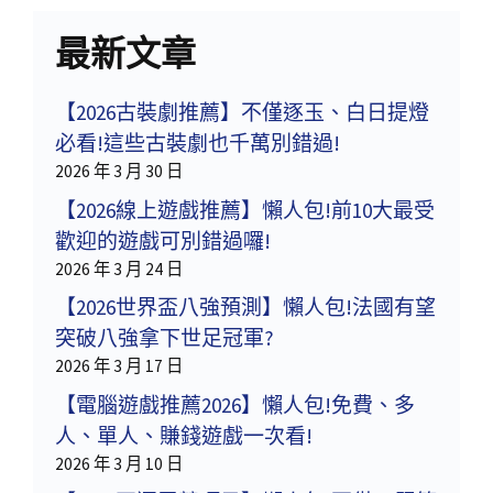
最新文章
【2026古裝劇推薦】不僅逐玉、白日提燈
必看!這些古裝劇也千萬別錯過!
2026 年 3 月 30 日
【2026線上遊戲推薦】懶人包!前10大最受
歡迎的遊戲可別錯過囉!
2026 年 3 月 24 日
【2026世界盃八強預測】懶人包!法國有望
突破八強拿下世足冠軍?
2026 年 3 月 17 日
【電腦遊戲推薦2026】懶人包!免費、多
人、單人、賺錢遊戲一次看!
2026 年 3 月 10 日