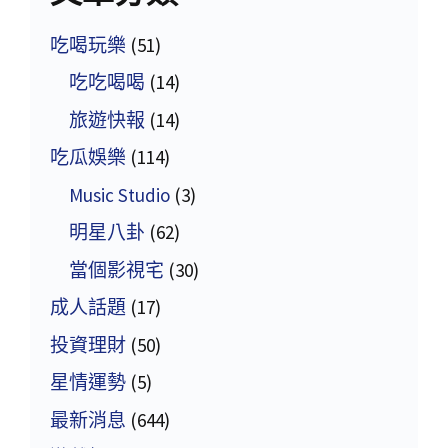
吃喝玩樂
(51)
吃吃喝喝
(14)
旅遊快報
(14)
吃瓜娛樂
(114)
Music Studio
(3)
明星八卦
(62)
當個影視宅
(30)
成人話題
(17)
投資理財
(50)
星情運勢
(5)
最新消息
(644)