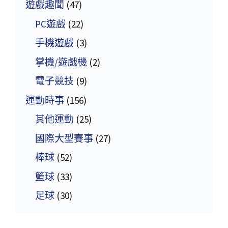
遊戲趣聞
(47)
PC遊戲
(22)
手機遊戲
(3)
掌機/遊戲機
(2)
電子競技
(9)
運動時事
(156)
其他運動
(25)
國際大型賽事
(27)
棒球
(52)
籃球
(33)
足球
(30)