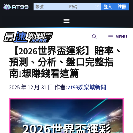
登入
註冊
MENU
【2026世界盃運彩】賠率、
預測、分析、盤口完整指
南!想賺錢看這篇
2025 年 12 月 31 日
作者:
at99娛樂城新聞