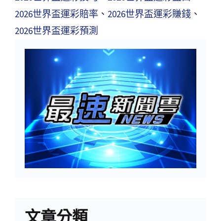
2026世界盃運彩賠率
、
2026世界盃運彩賺錢
、
2026世界盃運彩預測
文章分類