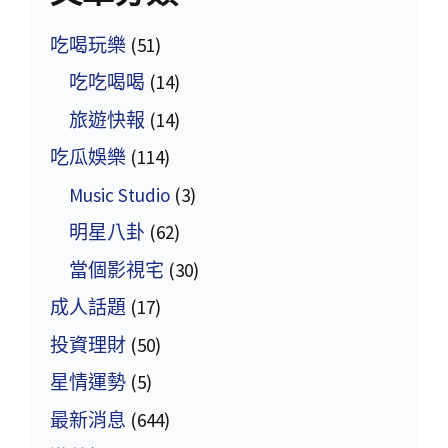
吃喝玩樂
(51)
吃吃喝喝
(14)
旅遊快報
(14)
吃瓜娛樂
(114)
Music Studio
(3)
明星八卦
(62)
當個影視宅
(30)
成人話題
(17)
投資理財
(50)
星情運勢
(5)
最新消息
(644)