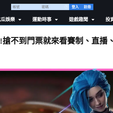
登入
註冊
吃瓜娛樂
運動時事
遊戲趣聞
投
票啦!搶不到門票就來看賽制、直播