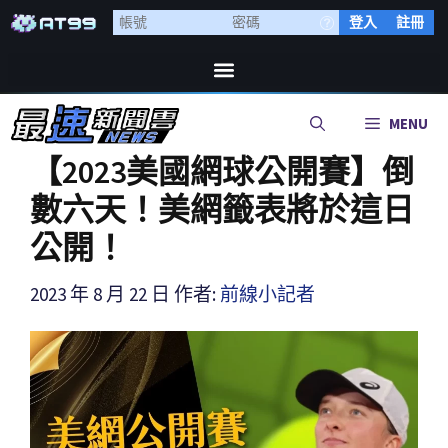
登入
註冊
MENU
【2023美國網球公開賽】倒
數六天！美網籤表將於這日
公開！
2023 年 8 月 22 日
作者:
前線小記者