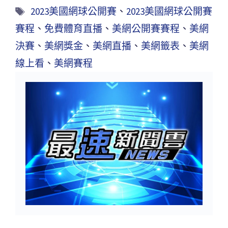
2023美國網球公開賽
、
2023美國網球公開賽
賽程
、
免費體育直播
、
美網公開賽賽程
、
美網
決賽
、
美網獎金
、
美網直播
、
美網籤表
、
美網
線上看
、
美網賽程