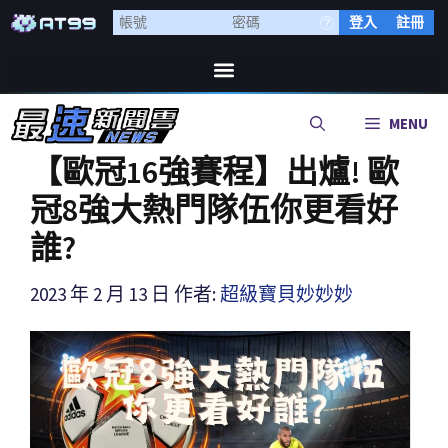
登入
註冊
MENU
【歐冠16強賽程】出爐! 歐
冠8強大熱門隊伍你更看好
誰?
2023 年 2 月 13 日
作者:
超級寶貝妙妙妙