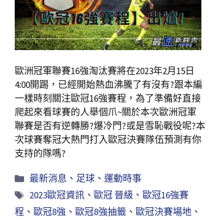
歐洲冠軍聯賽16強淘汰賽將在2023年2月15日
4:00開踢，已經開始熱血沸騰了有沒有?跟本編
一樣時刻關注歐冠16強賽程，為了準備好直接
爬起來看球賽的人舉個爪~關於本次歐洲冠軍
聯賽是否有逆轉勝?爆冷門?或是雪恥戰役呢?本
次球賽奪冠大熱門打入歐冠決賽隊伍預測有你
支持的隊嗎?
最新消息
、
足球
、
運動時事
2023歐冠資訊
、
歐冠 晉級
、
歐冠16強賽
程
、
歐冠8強
、
歐冠8強抽籤
、
歐冠決賽場地
、