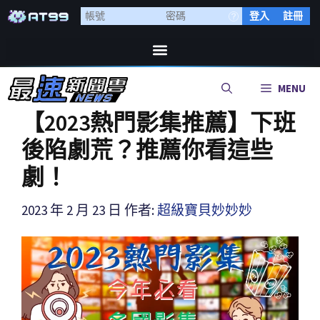
登入
註冊
MENU
【2023熱門影集推薦】下班
後陷劇荒？推薦你看這些
劇！
2023 年 2 月 23 日
作者:
超級寶貝妙妙妙