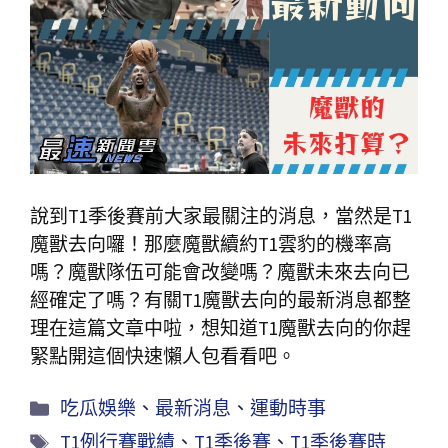
說到T1季後賽前大家最關注的消息，當然是T1
魔獸去向囉！那麼魔獸續約T1雲豹的機率高
嗎？魔獸隊伍可能會改變嗎？魔獸未來去向已
經確定了嗎？有關T1魔獸去向的最新消息都整
理在這篇文章中啦，想知道T1魔獸去向的你趕
緊點開這個快速懶人包看看吧。
吃瓜娛樂
、
最新消息
、
運動時事
T1例行賽戰績
、
T1季後賽
、
T1季後賽時