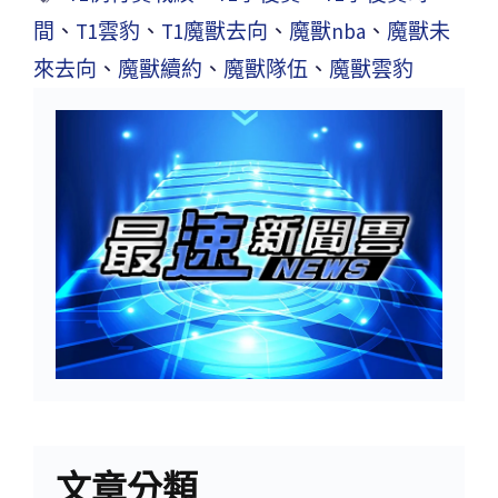
間
、
T1雲豹
、
T1魔獸去向
、
魔獸nba
、
魔獸未
來去向
、
魔獸續約
、
魔獸隊伍
、
魔獸雲豹
文章分類