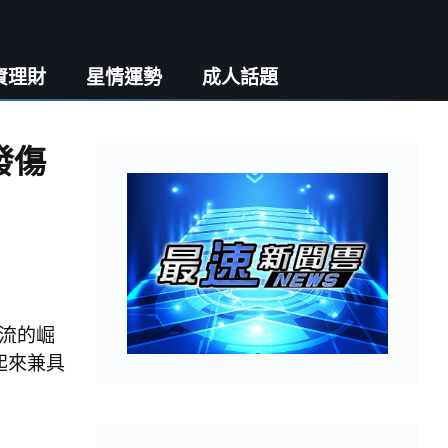
資理財
星情運勢
成人話題
發傷
流的崛
起來兼具