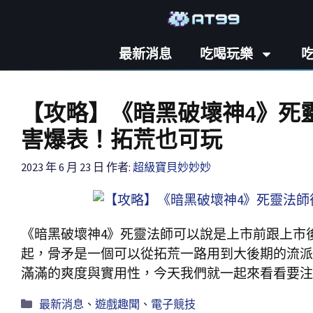
最新消息
吃喝玩樂
【攻略】《暗黑破壞神4》死
害爆表！拓荒也可玩
2023 年 6 月 23 日
作者:
超級寶貝妙妙妙
《暗黑破壞神4》死靈法師可以說是上市前跟上市
起，骨矛是一個可以從拓荒一路用到大後期的流派
滿滿的爽度與實用性，今天我們就一起來看看要注
最新消息
、
遊戲趣聞
、
電子競技