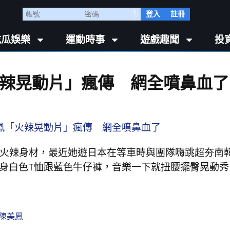
登入
註冊
吃瓜娛樂
運動時事
遊戲趣聞
投
火辣晃動片」瘋傳 網全噴鼻血了
跟火辣身材，最近她遊日本在等車時與團隊嗨跳超夯南
在C位穿緊身白色T恤跟藍色牛仔褲，音樂一下就扭腰擺臀晃動
陳美鳳