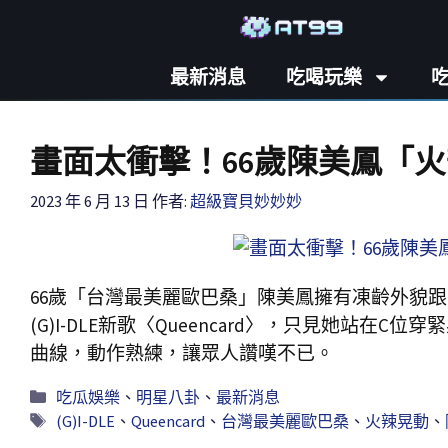
最新消息
吃喝玩樂
畫面太衝擊！66歲陳美鳳「
2023 年 6 月 13 日
作者:
超級寶貝妙妙妙
66歲「台灣最美麗歐巴桑」陳美鳳擁有凍齡外貌
(G)I-DLE新歌〈Queencard〉，只見她站
曲線，動作熟練，讓眾人讚嘆不已。
吃瓜娛樂
、
明星八卦
、
最新消息
(G)I-DLE
、
Queencard
、
台灣最美麗歐巴桑
、
火辣晃動
、