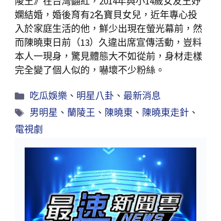
陵王》在台灣翻紅，2014年與小14歲女友王妤
嫻結婚，婚後育有2名寶貝女兒，近年專心投
入於家庭生活的他，鮮少出現在螢光幕前，然
而陳曉東日前（13）久違出席宣傳活動，豈料
本人一現身，驚見體態大不如從前，身材走樣
完全變了個人似的，嚇壞不少粉絲。
吃瓜娛樂
、
明星八卦
、
最新消息
男明星
、
蘭陵王
、
陳曉東
、
陳曉東走針
、
電視劇