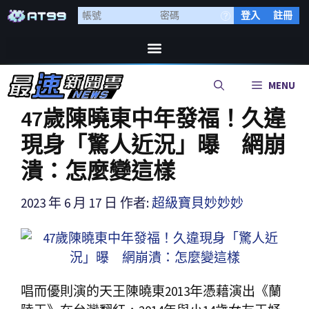
登入
註冊
MENU
47歲陳曉東中年發福！久違
現身「驚人近況」曝 網崩
潰：怎麼變這樣
2023 年 6 月 17 日
作者:
超級寶貝妙妙妙
唱而優則演的天王陳曉東2013年憑藉演出《蘭