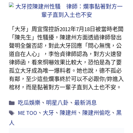
「大牙」周宜霈控訴2012年7月18日被當時老闆
「陳先生」性騷擾，陳建州方面透過律師發出
聲明全盤否認，對此大牙回應「問心無愧，公
道自在人心」，李怡貞律師認為，對方火速發
律師函，看來恫嚇效果比較大，恐怕是為了要
孤立大牙成為唯一爆料者。她也說，德不孤必
有鄰，至少這些爛事終於可以不必跟你/妳進入
棺材，而是黏著對方一輩子直到入土也不安。
吃瓜娛樂
、
明星八卦
、
最新消息
ME TOO
、
大牙
、
陳建州
、
陳建州偷吃
、
黑
人