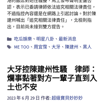
港的飯店對她性騷擾，馬上發布聲明全盤否
認，表示已委請律師依法追究相關法律責任，
不過指控內容還是在網路上引起討論。對於陳
建州喊出「追究相關法律責任」，北檢則指
出，目前尚未接到雙方提告。
吃瓜娛樂
、
明星八卦
、
最新消息
ME TOO
、
周宜霈
、
大牙
、
陳建州
、
黑人
大牙控陳建州性騷 律師：
爛事黏著對方一輩子直到入
土也不安
2023 年 6 月 29 日
作者:
超級寶貝妙妙妙