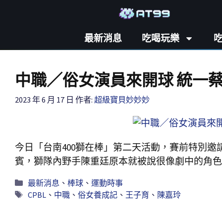
最新消息
吃喝玩樂
中職／俗女演員來開球 統一
2023 年 6 月 17 日
作者:
超級寶貝妙妙妙
今日「台南400獅在棒」第二天活動，賽前特別
賓，獅隊內野手陳重廷原本就被說很像劇中的角色
最新消息
、
棒球
、
運動時事
CPBL
、
中職
、
俗女養成記
、
王子育
、
陳嘉玲