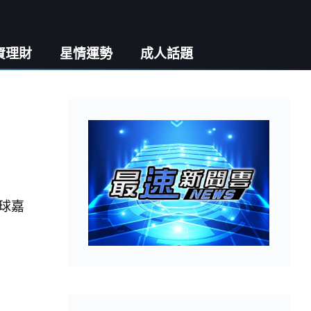
資理財
星情運勢
成人話題
球嘉