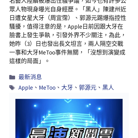
名藝人陸續被爆出性騷爭議，如今也有許多公
眾人物現身曝光自身經歷。「黑人」陳建州近
日遭女星大牙（周宜霈）、郭源元踢爆指控性
騷擾，值得注意的是，Apple日前因跟大牙在
臉書上發生爭執，引發外界不少關注，為此，
她昨（3）日也發出長文坦言，兩人隔空交戰
一事和大牙MeToo事件無關，「沒想到演變成
這樣的局面」。
最新消息
Apple
、
MeToo
、
大牙
、
郭源元
、
黑人