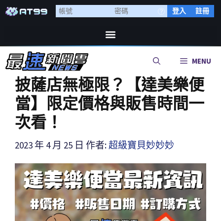
登入
註冊
MENU
披薩店無極限？【達美樂便
當】限定價格與販售時間一
次看！
2023 年 4 月 25 日
作者:
超級寶貝妙妙妙