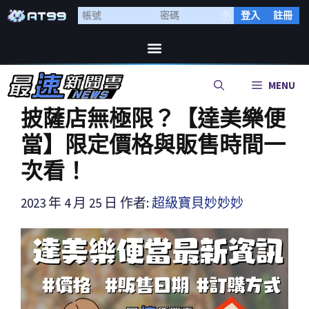
登入
註冊
MENU
披薩店無極限？【達美樂便
當】限定價格與販售時間一
次看！
2023 年 4 月 25 日
作者:
超級寶貝妙妙妙