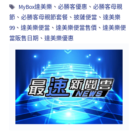
MyBox達美樂
、
必勝客優惠
、
必勝客母親
節
、
必勝客母親節套餐
、
披薩便當
、
達美樂
99
、
達美樂便當
、
達美樂便當售價
、
達美樂便
當販售日期
、
達美樂優惠