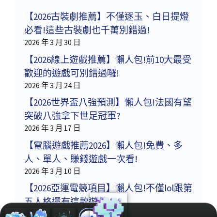
【2026古裝劇推薦】不僅逐玉、白日提燈
必看!這些古裝劇也千萬別錯過!
2026 年 3 月 30 日
【2026線上遊戲推薦】懶人包!前10大最受
歡迎的遊戲可別錯過囉!
2026 年 3 月 24 日
【2026世界盃八強預測】懶人包!法國有望
突破八強拿下世足冠軍?
2026 年 3 月 17 日
【電腦遊戲推薦2026】懶人包!免費、多
人、單人、賺錢遊戲一次看!
2026 年 3 月 10 日
【2026亞運電競項目】懶人包!不僅lol跟第
五人格還有這款遊戲!
2026 年 3 月 3 日