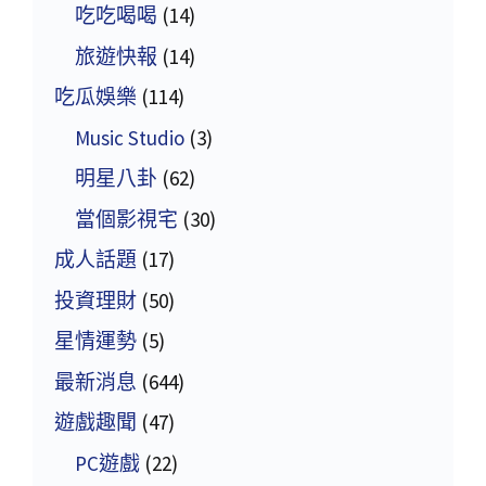
吃吃喝喝
(14)
旅遊快報
(14)
吃瓜娛樂
(114)
Music Studio
(3)
明星八卦
(62)
當個影視宅
(30)
成人話題
(17)
投資理財
(50)
星情運勢
(5)
最新消息
(644)
遊戲趣聞
(47)
PC遊戲
(22)