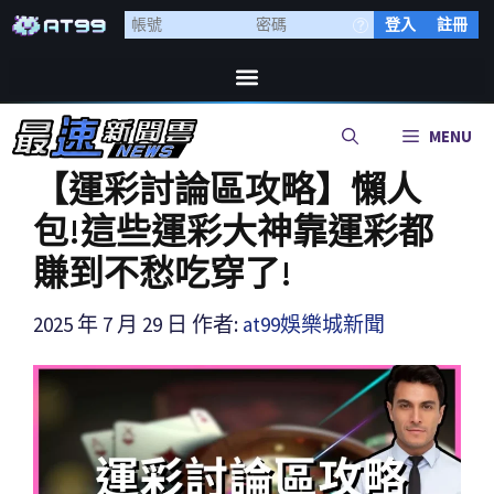
登入
註冊
MENU
【運彩討論區攻略】懶人
包!這些運彩大神靠運彩都
賺到不愁吃穿了!
2025 年 7 月 29 日
作者:
at99娛樂城新聞