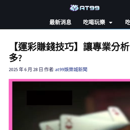
最新消息
吃喝玩樂
【運彩賺錢技巧】讓專業分析
多?
2025 年 6 月 28 日
作者:
at99娛樂城新聞