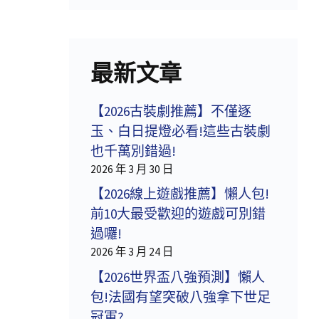
最新文章
【2026古裝劇推薦】不僅逐
玉、白日提燈必看!這些古裝劇
也千萬別錯過!
2026 年 3 月 30 日
【2026線上遊戲推薦】懶人包!
前10大最受歡迎的遊戲可別錯
過囉!
2026 年 3 月 24 日
【2026世界盃八強預測】懶人
包!法國有望突破八強拿下世足
冠軍?