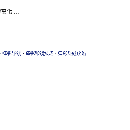
萬化 …
、
運彩賺錢
、
運彩賺錢技巧
、
運彩賺錢攻略