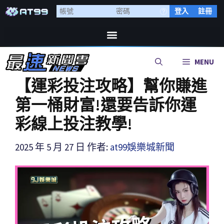
登入
註冊
MENU
【運彩投注攻略】幫你賺進
第一桶財富!還要告訴你運
彩線上投注教學!
2025 年 5 月 27 日
作者:
at99娛樂城新聞