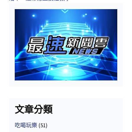
文章分類
吃喝玩樂
(51)