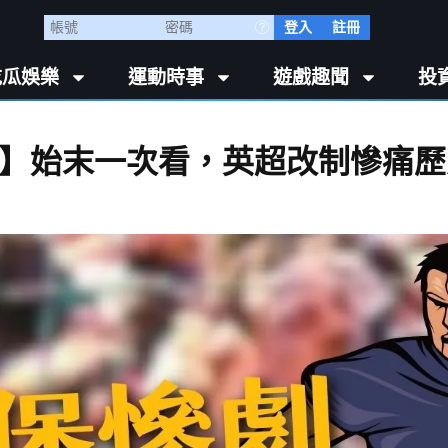
登入
註冊
吃瓜娛樂
運動時事
遊戲趣聞
投
】始末一次看，英超改制慘痛歷