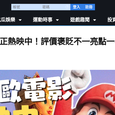
登入
註冊
吃瓜娛樂
運動時事
遊戲趣聞
投
正熱映中！評價褒貶不一亮點一