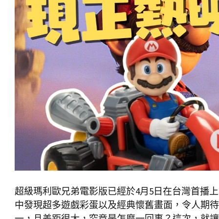
超級瑪利歐兄弟電影版已經於4月5日在台灣首播
中發現超多遊戲彩蛋以及經典懷舊畫面，令人期待
一，且差距很大，究竟是怎麼一回事？這次，就讓