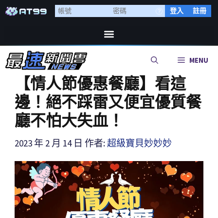
登入
註冊
MENU
【情人節優惠餐廳】看這
邊！絕不踩雷又便宜優質餐
廳不怕大失血！
2023 年 2 月 14 日
作者:
超級寶貝妙妙妙