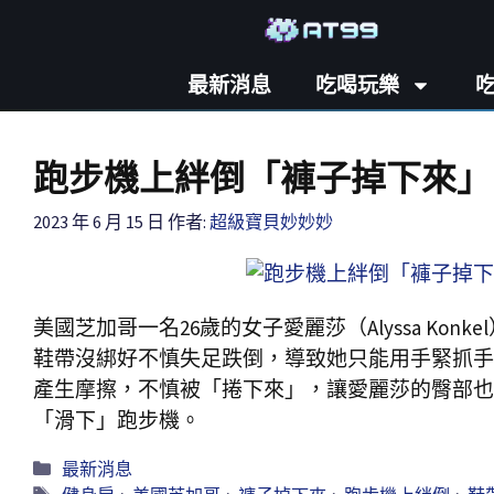
最新消息
吃喝玩樂
跑步機上絆倒「褲子掉下來」
2023 年 6 月 15 日
作者:
超級寶貝妙妙妙
美國芝加哥一名26歲的女子愛麗莎（Alyssa K
鞋帶沒綁好不慎失足跌倒，導致她只能用手緊抓手
產生摩擦，不慎被「捲下來」，讓愛麗莎的臀部也
「滑下」跑步機。
最新消息