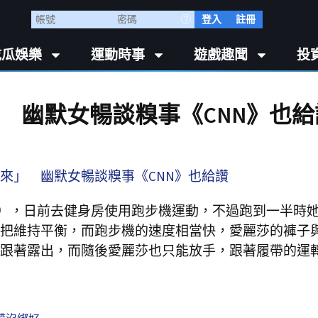
登入
註冊
吃瓜娛樂
運動時事
遊戲趣聞
投
 幽默女暢談糗事《CNN》也給
onkel），日前去健身房使用跑步機運動，不過跑到一半時
把維持平衡，而跑步機的速度相當快，愛麗莎的褲子
跟著露出，而隨後愛麗莎也只能放手，跟著履帶的運