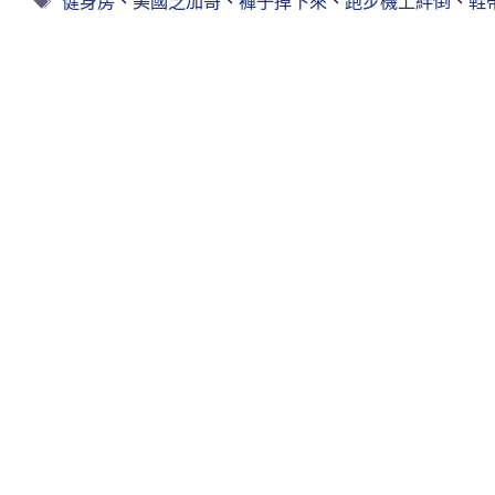
健身房
、
美國芝加哥
、
褲子掉下來
、
跑步機上絆倒
、
鞋