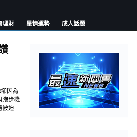
資理財
星情運勢
成人話題
讚
她卻因為
與跑步機
轉被迫