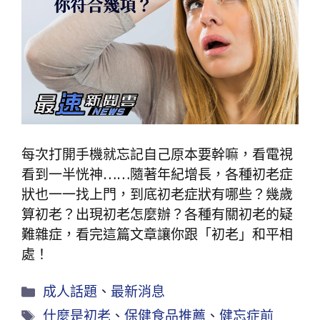
每次打開手機就忘記自己原本要幹嘛，看電視
看到一半恍神……隨著年紀增長，各種初老症
狀也一一找上門，到底初老症狀有哪些？幾歲
算初老？出現初老怎麼辦？各種有關初老的疑
難雜症，看完這篇文章讓你跟「初老」和平相
處！
成人話題
、
最新消息
什麼是初老
、
保健食品推薦
、
健忘症前