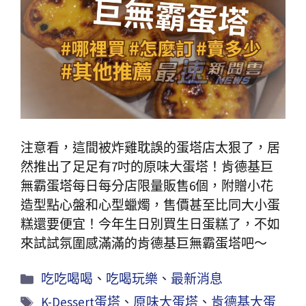
注意看，這間被炸雞耽誤的蛋塔店太狠了，居
然推出了足足有7吋的原味大蛋塔！肯德基巨
無霸蛋塔每日每分店限量販售6個，附贈小花
造型點心盤和心型蠟燭，售價甚至比同大小蛋
糕還要便宜！今年生日別買生日蛋糕了，不如
來試試氛圍感滿滿的肯德基巨無霸蛋塔吧～
吃吃喝喝
、
吃喝玩樂
、
最新消息
K-Dessert蛋塔
、
原味大蛋塔
、
肯德基大蛋