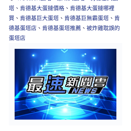
塔
、
肯德基大蛋撻價格
、
肯德基大蛋撻哪裡
買
、
肯德基巨大蛋塔
、
肯德基巨無霸蛋塔
、
肯
德基蛋塔店
、
肯德基蛋塔推薦
、
被炸雞耽誤的
蛋塔店