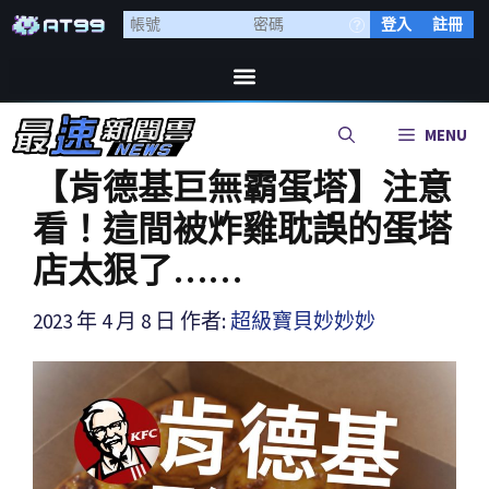
登入
註冊
MENU
【肯德基巨無霸蛋塔】注意
看！這間被炸雞耽誤的蛋塔
店太狠了……
2023 年 4 月 8 日
作者:
超級寶貝妙妙妙