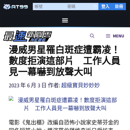
登入
註冊
MENU
漫威男星罹白斑症遭霸凌！
數度拒演這部片 工作人員
見一幕嚇到放聲大叫
2023 年 6 月 3 日
作者:
超級寶貝妙妙妙
電影《鬼出櫃》改編自恐怖小說家史蒂芬金的