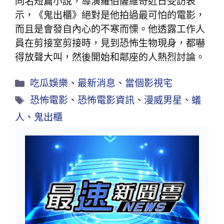
同名短篇小說，導演羅伯薩維奇近日受訪表
示，《鬼出櫃》絕對是他拍過最可怕的電影，
而且是會發自內心的不寒而慄。他透露工作人
員在剪接室剪接時，見到恐怖生物現身，都嚇
得放聲大叫，然後開始和鄰座的人熱烈討論。
吃瓜娛樂
、
最新消息
、
當個影視宅
恐怖電影
、
恐怖電影資訊
、
漫威男星
、
蟻
人
、
鬼出櫃