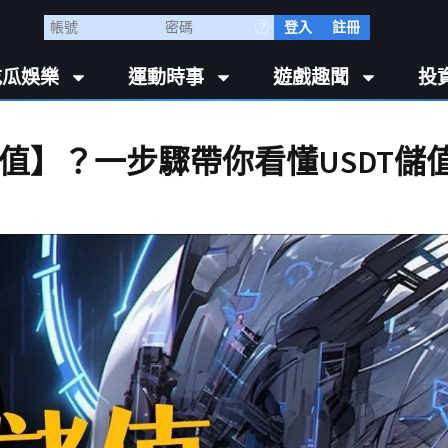
登入
註冊
吃瓜娛樂
運動時事
遊戲趣聞
投
值】？一步驟帶你看懂USDT儲