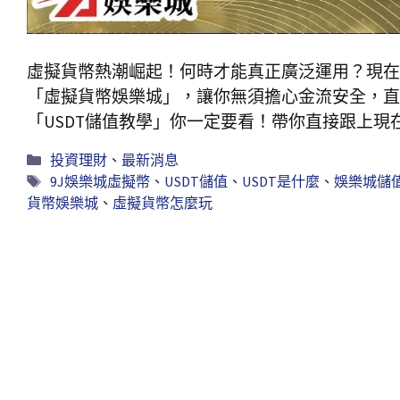
虛擬貨幣熱潮崛起！何時才能真正廣泛運用？現在
「虛擬貨幣娛樂城」，讓你無須擔心金流安全，直
「USDT儲值教學」你一定要看！帶你直接跟上現
投資理財
、
最新消息
9J娛樂城虛擬幣
、
USDT儲值
、
USDT是什麼
、
娛樂城儲
貨幣娛樂城
、
虛擬貨幣怎麼玩