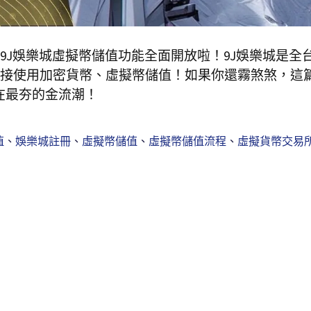
9J娛樂城虛擬幣儲值功能全面開放啦！9J娛樂城是全
接使用加密貨幣、虛擬幣儲值！如果你還霧煞煞，這
在最夯的金流潮！
值
、
娛樂城註冊
、
虛擬幣儲值
、
虛擬幣儲值流程
、
虛擬貨幣交易