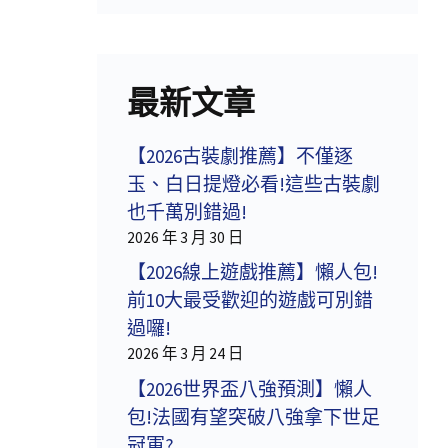
最新文章
【2026古裝劇推薦】不僅逐
玉、白日提燈必看!這些古裝劇
也千萬別錯過!
2026 年 3 月 30 日
【2026線上遊戲推薦】懶人包!
前10大最受歡迎的遊戲可別錯
過囉!
2026 年 3 月 24 日
【2026世界盃八強預測】懶人
包!法國有望突破八強拿下世足
冠軍?