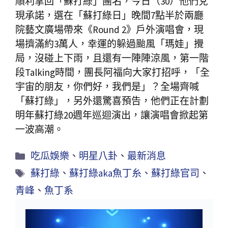
順利拿回「蘇打綠」團名，今日（30）他們兌
現承諾，選在「蘇打綠日」晚間7點半於兩廳
院藝文廣場帶來《Round 2》戶外演唱會，現
場擠滿約3萬人，幸運的躲過颱風「瑪娃」攪
局，沒碰上下雨，且還有一陣陣涼風，第一階
段Talking時間，團長阿福向大家打招呼，「全
宇宙的朋友，你們好，我們是」？全場齊喊
「蘇打綠」，另外還驚喜預告，他們正在計劃
明年蘇打綠20週年巡迴演出，讓演唱會掀起第
一波高潮。
吃瓜娛樂
、
明星八卦
、
最新消息
蘇打綠
、
蘇打綠aka魚丁糸
、
蘇打綠官司
、
青峰
、
魚丁系