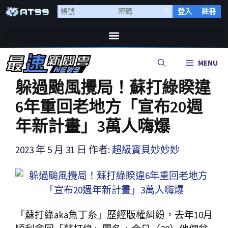
登入
註冊
MENU
躲過颱風攪局！蘇打綠睽違
6年重回老地方「宣布20週
年新計畫」3萬人嗨爆
2023 年 5 月 31 日
作者:
超級寶貝妙妙妙
「蘇打綠aka魚丁糸」歷經版權糾紛，去年10月