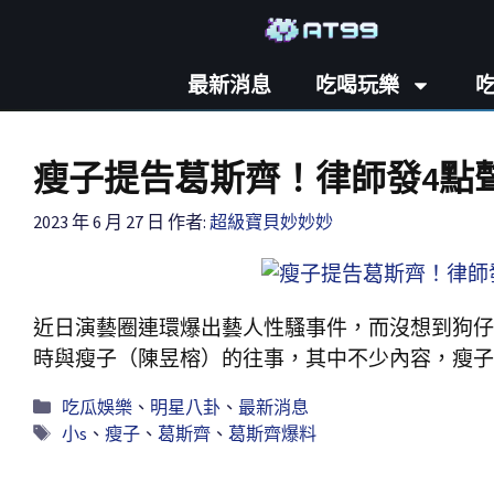
最新消息
吃喝玩樂
瘦子提告葛斯齊！律師發4點
2023 年 6 月 27 日
作者:
超級寶貝妙妙妙
近日演藝圈連環爆出藝人性騷事件，而沒想到狗仔
時與瘦子（陳昱榕）的往事，其中不少內容，瘦子
吃瓜娛樂
、
明星八卦
、
最新消息
小s
、
瘦子
、
葛斯齊
、
葛斯齊爆料