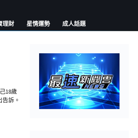
資理財
星情運勢
成人話題
18歲
出告訴。