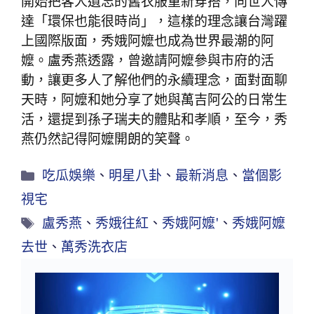
開始把客人遺忘的舊衣服重新穿搭，向世人傳
達「環保也能很時尚」，這樣的理念讓台灣躍
上國際版面，秀娥阿嬤也成為世界最潮的阿
嬤。盧秀燕透露，曾邀請阿嬤參與市府的活
動，讓更多人了解他們的永續理念，面對面聊
天時，阿嬤和她分享了她與萬吉阿公的日常生
活，還提到孫子瑞夫的體貼和孝順，至今，秀
燕仍然記得阿嬤開朗的笑聲。
吃瓜娛樂
、
明星八卦
、
最新消息
、
當個影
視宅
盧秀燕
、
秀娥往紅
、
秀娥阿嬤'
、
秀娥阿嬤
去世
、
萬秀洗衣店