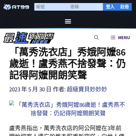
登入
註冊
MENU
「萬秀洗衣店」秀娥阿嬤86
歲逝！盧秀燕不捨發聲：仍
記得阿嬤開朗笑聲
2023 年 5 月 30 日
作者:
超級寶貝妙妙妙
盧秀燕指出，萬秀洗衣店的阿公阿嬤在3年前