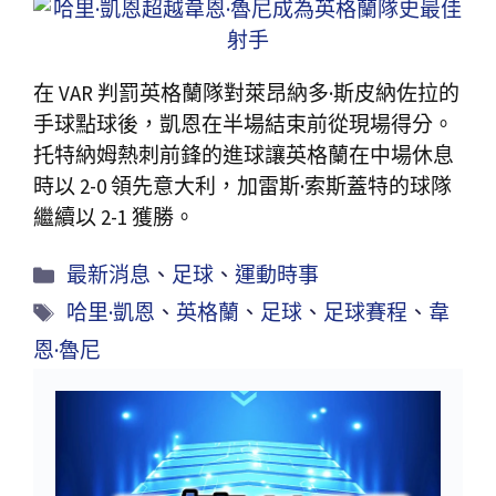
在 VAR 判罰英格蘭隊對萊昂納多·斯皮納佐拉的
手球點球後，凱恩在半場結束前從現場得分。
托特納姆熱刺前鋒的進球讓英格蘭在中場休息
時以 2-0 領先意大利，加雷斯·索斯蓋特的球隊
繼續以 2-1 獲勝。
最新消息
、
足球
、
運動時事
哈里·凱恩
、
英格蘭
、
足球
、
足球賽程
、
韋
恩·魯尼