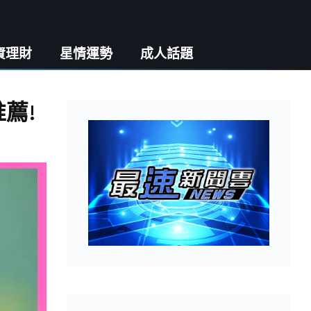
資理財
星情運勢
成人話題
推薦!