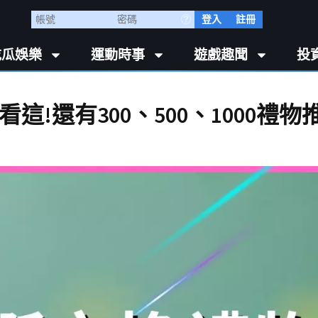
登入
註冊
吃瓜娛樂
運動時事
遊戲趣聞
投
這!還有300、500、1000禮物