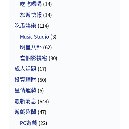
吃吃喝喝
(14)
旅遊快報
(14)
吃瓜娛樂
(114)
Music Studio
(3)
明星八卦
(62)
當個影視宅
(30)
成人話題
(17)
投資理財
(50)
星情運勢
(5)
最新消息
(644)
遊戲趣聞
(47)
PC遊戲
(22)