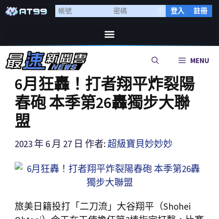
登入
註冊
MENU
6月狂轟！打者翔平炸裂陽
春砲 本季第26轟獨步大聯
盟
2023 年 6 月 27 日
作者:
超級寶貝妙妙妙
旅美日籍投打「二刀流」大谷翔平（Shohei