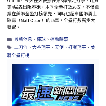
Ohtani）今天在天使擔任第3棒指定打擊，比賽
第4局轟出陽春砲，本季全壘打數26支，不僅繼
續在美聯全壘打榜領先，同時也超車國聯勇士
歐森（Matt Olson）的25轟，全壘打數獨步大
聯盟。
最新消息
、
棒球
、
運動時事
二刀流
、
大谷翔平
、
天使
、
打者翔平
、
美
聯全壘打榜