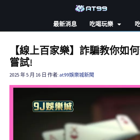
最新消息
吃喝玩樂
【線上百家樂】詐騙教你如何
嘗試!
2025 年 5 月 16 日
作者:
at99娛樂城新聞