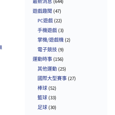
最新消息
(644)
遊戲趣聞
(47)
PC遊戲
(22)
手機遊戲
(3)
掌機/遊戲機
(2)
錢
電子競技
(9)
運動時事
(156)
其他運動
(25)
國際大型賽事
(27)
棒球
(52)
籃球
(33)
足球
(30)