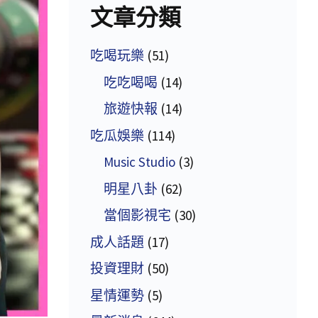
文章分類
吃喝玩樂
(51)
吃吃喝喝
(14)
旅遊快報
(14)
吃瓜娛樂
(114)
Music Studio
(3)
明星八卦
(62)
當個影視宅
(30)
成人話題
(17)
投資理財
(50)
星情運勢
(5)