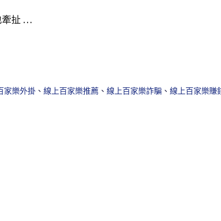
牽扯 …
百家樂外掛
、
線上百家樂推薦
、
線上百家樂詐騙
、
線上百家樂賺