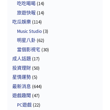
吃吃喝喝
(14)
旅遊快報
(14)
吃瓜娛樂
(114)
Music Studio
(3)
明星八卦
(62)
當個影視宅
(30)
成人話題
(17)
投資理財
(50)
星情運勢
(5)
最新消息
(644)
遊戲趣聞
(47)
PC遊戲
(22)