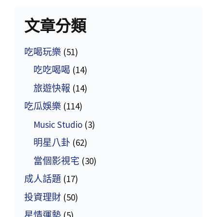
文章分類
吃喝玩樂
(51)
吃吃喝喝
(14)
旅遊快報
(14)
吃瓜娛樂
(114)
Music Studio
(3)
明星八卦
(62)
當個影視宅
(30)
成人話題
(17)
投資理財
(50)
星情運勢
(5)