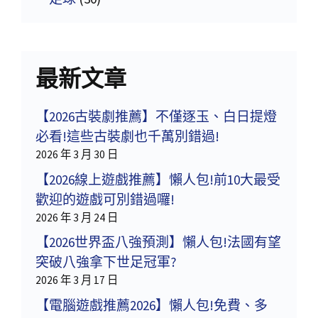
最新文章
【2026古裝劇推薦】不僅逐玉、白日提燈
必看!這些古裝劇也千萬別錯過!
2026 年 3 月 30 日
【2026線上遊戲推薦】懶人包!前10大最受
歡迎的遊戲可別錯過囉!
2026 年 3 月 24 日
【2026世界盃八強預測】懶人包!法國有望
突破八強拿下世足冠軍?
2026 年 3 月 17 日
【電腦遊戲推薦2026】懶人包!免費、多