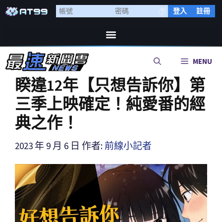
登入
註冊
MENU
睽違12年【只想告訴你】第
三季上映確定！純愛番的經
典之作！
2023 年 9 月 6 日
作者:
前線小記者