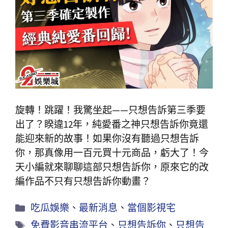
旋轉！跳躍！我驚坐起——只想告訴第三季要
出了？睽違12年，純愛番之神只想告訴你竟還
能迎來新的故事！如果你沒有聽過只想告訴
你，那真像用一百元買十元商品，虧大了！今
天小編就來聊聊這部只想告訴你，原來它的改
編作品不只有只想告訴你動畫？
吃瓜娛樂
、
最新消息
、
當個影視宅
免費影音串流平台
、
只想告訴你
、
只想告